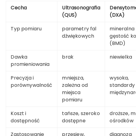
Cecha
Ultrasonografia
Densytome
(QUS)
(DXA)
Typ pomiaru
parametry fal
mineralna
dźwiękowych
gęstość ko
(BMD)
Dawka
brak
niewielka
promieniowania
Precyzja i
mniejsza,
wysoka,
porównywalność
zależna od
standardy
miejsca
międzyna
pomiaru
Koszt i
tańsze, szeroko
droższe, m
dostępność
dostępne
ośrodków
Zastosowanie
przesiew,
diagnoza