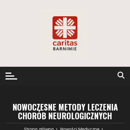
Przejdź
do
treści
NOWOCZESNE METODY LECZENIA
CHORÓB NEUROLOGICZNYCH
Strona główna
Nowości Medyczne