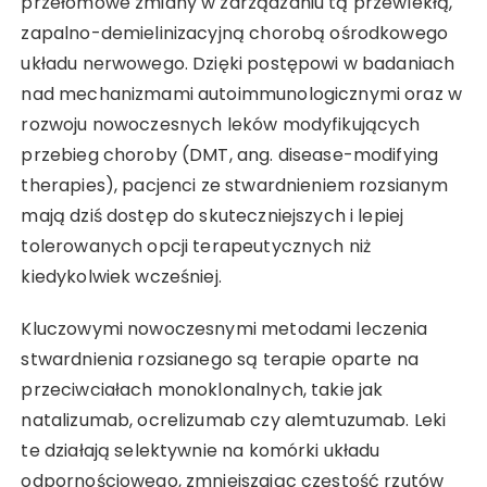
przełomowe zmiany w zarządzaniu tą przewlekłą,
zapalno-demielinizacyjną chorobą ośrodkowego
układu nerwowego. Dzięki postępowi w badaniach
nad mechanizmami autoimmunologicznymi oraz w
rozwoju nowoczesnych leków modyfikujących
przebieg choroby (DMT, ang. disease-modifying
therapies), pacjenci ze stwardnieniem rozsianym
mają dziś dostęp do skuteczniejszych i lepiej
tolerowanych opcji terapeutycznych niż
kiedykolwiek wcześniej.
Kluczowymi nowoczesnymi metodami leczenia
stwardnienia rozsianego są terapie oparte na
przeciwciałach monoklonalnych, takie jak
natalizumab, ocrelizumab czy alemtuzumab. Leki
te działają selektywnie na komórki układu
odpornościowego, zmniejszając częstość rzutów