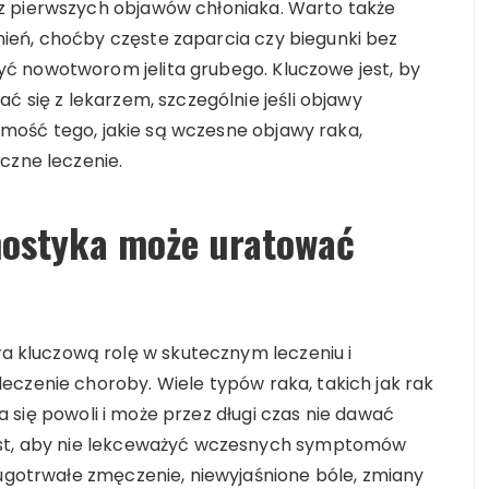
z pierwszych objawów chłoniaka. Warto także
ień, choćby częste zaparcia czy biegunki bez
ć nowotworom jelita grubego. Kluczowe jest, by
ć się z lekarzem, szczególnie jeśli objawy
adomość tego, jakie są wczesne objawy raka,
czne leczenie.
nostyka może uratować
kluczową rolę w skutecznym leczeniu i
eczenie choroby. Wiele typów raka, takich jak rak
ija się powoli i może przez długi czas nie dawać
jest, aby nie lekceważyć wczesnych symptomów
ługotrwałe zmęczenie, niewyjaśnione bóle, zmiany