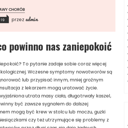
AWY CHORÓB
admin
przez
-19
co powinno nas zaniepokoić
epokoić? To pytanie zadaje sobie coraz więcej
onkologicznej. Wczesne symptomy nowotworów są
zignorować lub przypisać innym, mniej groźnym
onsultacja z lekarzem mogą uratować życie.
wyjaśniona utrata masy ciała, długotrwały kaszel,
owinny być zawsze sygnałem do dalszej
mem mogą być krew w stolcu lub moczu, guzki
iesiączkami czy też utrzymujące się problemy z
tworów przez długi czas nie daje żadnych