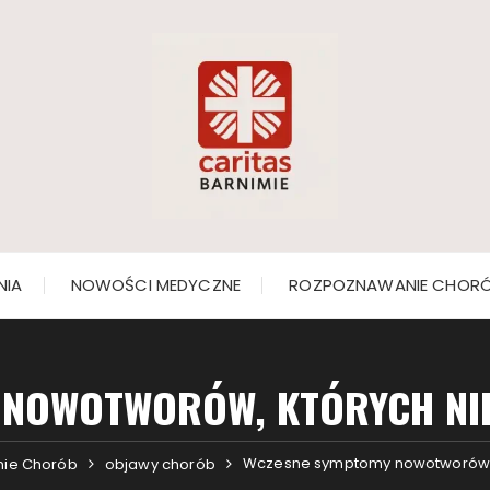
NIA
NOWOŚCI MEDYCZNE
ROZPOZNAWANIE CHOR
 NOWOTWORÓW, KTÓRYCH NI
Wczesne symptomy nowotworów, 
ie Chorób
objawy chorób