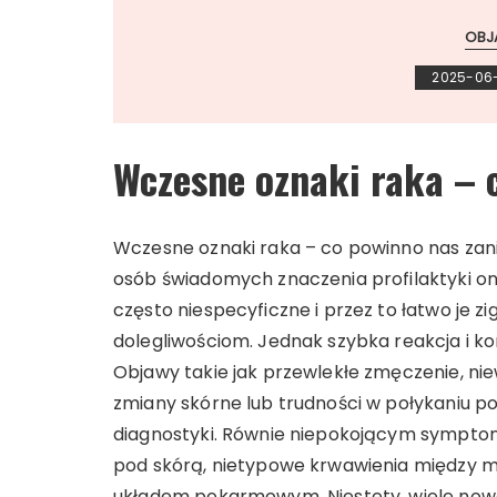
OBJ
2025-06
Wczesne oznaki raka – 
Wczesne oznaki raka – co powinno nas zani
osób świadomych znaczenia profilaktyki 
często niespecyficzne i przez to łatwo je 
dolegliwościom. Jednak szybka reakcja i k
Objawy takie jak przewlekłe zmęczenie, nie
zmiany skórne lub trudności w połykaniu p
diagnostyki. Równie niepokojącym sympto
pod skórą, nietypowe krwawienia między m
układem pokarmowym. Niestety, wiele nowo