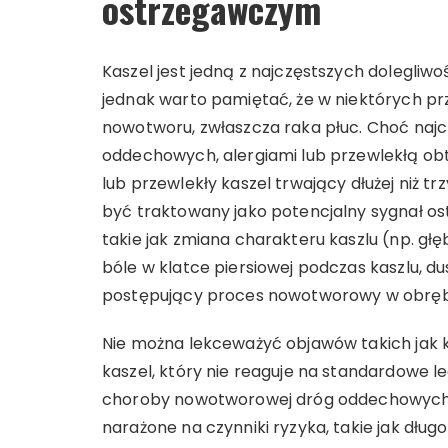
ostrzegawczym
Kaszel jest jedną z najczęstszych dolegliwoś
jednak warto pamiętać, że w niektórych 
nowotworu, zwłaszcza raka płuc. Choć najczę
oddechowych, alergiami lub przewlekłą ob
lub przewlekły kaszel trwający dłużej niż t
być traktowany jako potencjalny sygnał
takie jak zmiana charakteru kaszlu (np. głę
bóle w klatce piersiowej podczas kaszlu, 
postępujący proces nowotworowy w obręb
Nie można lekceważyć objawów takich jak k
kaszel, który nie reaguje na standardowe
choroby nowotworowej dróg oddechowych.
narażone na czynniki ryzyka, takie jak dłu