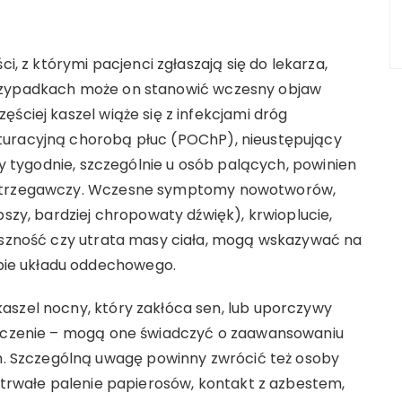
ci, z którymi pacjenci zgłaszają się do lekarza,
przypadkach może on stanowić wczesny objaw
ściej kaszel wiąże się z infekcjami dróg
turacyjną chorobą płuc (POChP), nieustępujący
rzy tygodnie, szczególnie u osób palących, powinien
 ostrzegawczy. Wczesne symptomy nowotworów,
bszy, bardziej chropowaty dźwięk), krwioplucie,
duszność czy utrata masy ciała, mogą wskazywać na
ie układu oddechowego.
aszel nocny, który zakłóca sen, lub uporczywy
 leczenie – mogą one świadczyć o zaawansowaniu
 Szczególną uwagę powinny zwrócić też osoby
gotrwałe palenie papierosów, kontakt z azbestem,