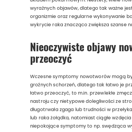
wyraźnych objawów, dlatego tak ważne jes
organizmie oraz regularne wykonywanie b
wykrycie raka znacząco zwiększa szanse na
Nieoczywiste objawy no
przeoczyć
Wczesne symptomy nowotworów mogą być 
groźnych schorzeń, dlatego tak łatwo je p
łatwo przeoczyć, to m.in. przewlekłe zmęcz
nastroju czy nietypowe dolegliwości ze st
długotrwała zgaga lub trudności w przeły
lub raka żołądka, natomiast ciągłe wzdęci
niepokojące symptomy to np. swędząca wys