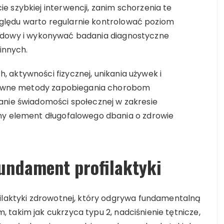
 szybkiej interwencji, zanim schorzenia te
ględu warto regularnie kontrolować poziom
 lipidowy i wykonywać badania diagnostyczne
zinnych.
 aktywności fizycznej, unikania używek i
ektywne metody zapobiegania chorobom
anie świadomości społecznej w zakresie
wny element długofalowego dbania o zdrowie
fundament profilaktyki
filaktyki zdrowotnej, który odgrywa fundamentalną
takim jak cukrzyca typu 2, nadciśnienie tętnicze,