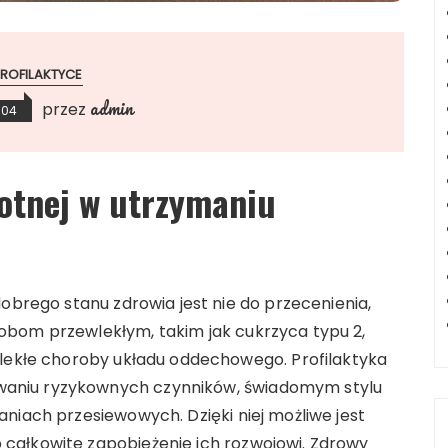
ROFILAKTYCE
admin
przez
-04
wotnej w utrzymaniu
dobrego stanu zdrowia jest nie do przecenienia,
obom przewlekłym, takim jak cukrzyca typu 2,
wlekłe choroby układu oddechowego. Profilaktyka
aniu ryzykownych czynników, świadomym stylu
niach przesiewowych. Dzięki niej możliwe jest
całkowite zapobieżenie ich rozwojowi. Zdrowy