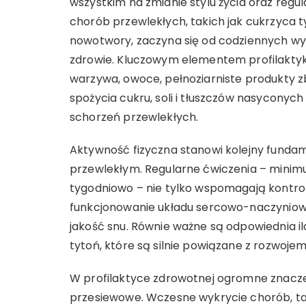
wszystkim na zmianie stylu życia oraz regu
chorób przewlekłych, takich jak cukrzyca ty
nowotwory, zaczyna się od codziennych w
zdrowie. Kluczowym elementem profilaktyki
warzywa, owoce, pełnoziarniste produkty z
spożycia cukru, soli i tłuszczów nasyconyc
schorzeń przewlekłych.
Aktywność fizyczna stanowi kolejny fund
przewlekłym. Regularne ćwiczenia – minim
tygodniowo – nie tylko wspomagają kontrol
funkcjonowanie układu sercowo-naczyniowe
jakość snu. Równie ważne są odpowiednia ilo
tytoń, które są silnie powiązane z rozwoje
W profilaktyce zdrowotnej ogromne znacze
przesiewowe. Wczesne wykrycie chorób, taki