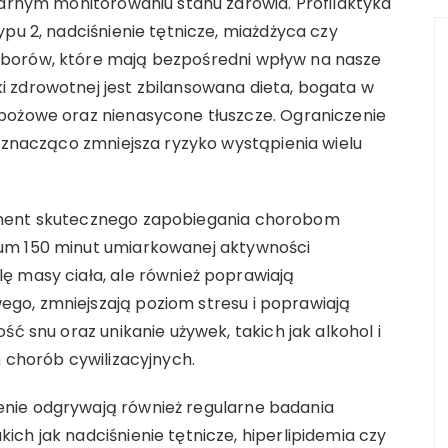
larnym monitorowaniu stanu zdrowia. Profilaktyka
pu 2, nadciśnienie tętnicze, miażdżyca czy
yborów, które mają bezpośredni wpływ na nasze
 zdrowotnej jest zbilansowana dieta, bogata w
bożowe oraz nienasycone tłuszcze. Ograniczenie
h znacząco zmniejsza ryzyko wystąpienia wielu
ament skutecznego zapobiegania chorobom
um 150 minut umiarkowanej aktywności
ę masy ciała, ale również poprawiają
go, zmniejszają poziom stresu i poprawiają
ść snu oraz unikanie używek, takich jak alkohol i
m chorób cywilizacyjnych.
nie odgrywają również regularne badania
ch jak nadciśnienie tętnicze, hiperlipidemia czy