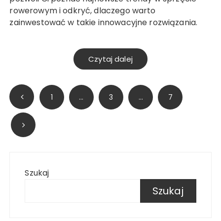
rowerowym i odkryć, dlaczego warto
zainwestować w takie innowacyjne rozwiązania.
Czytaj dalej
Stronicowanie
1
…
3
…
7
wpisów
Szukaj
Szukaj