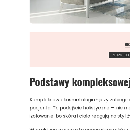
BE
2026-03
Podstawy kompleksowej
Kompleksowa kosmetologia łączy zabiegi e
pacjenta. To podejście holistyczne — nie
izolowanie, bo skóra i ciało reagują na styl ży
W praktyce oznacza to ocenę stanu skóry, 