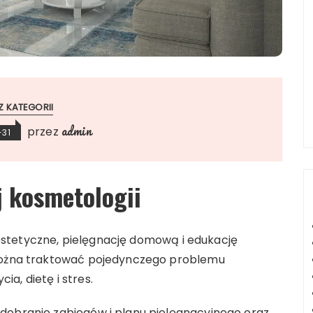
Z KATEGORII
admin
przez
-31
 kosmetologii
stetyczne, pielęgnację domową i edukację
 można traktować pojedynczego problemu
cia, dietę i stres.
dobranie zabiegów i planu pielęgnacyjnego oraz